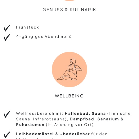
GENUSS & KULINARIK
Frühstück
4-gängiges Abendmenü
WELLBEING
Wellnessbereich mit
Hallenbad, Sauna
(finnische
Sauna, Infrarotsauna),
Dampfbad, Sanarium &
Ruheräumen
(lt. Aushang vor Ort)
Leihbademäntel & -badetücher
für den