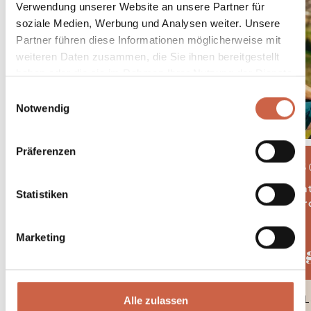
Verwendung unserer Website an unsere Partner für
soziale Medien, Werbung und Analysen weiter. Unsere
Partner führen diese Informationen möglicherweise mit
weiteren Daten zusammen, die Sie ihnen bereitgestellt
haben oder die sie im Rahmen Ihrer Nutzung der Dienste
gesammelt haben.
Einwilligungsauswahl
Notwendig
Präferenzen
04.08.2026 - 3
5 Näch
Statistiken
ab € 506,- pr
Marketing
August Berg
DETAI
Alle zulassen