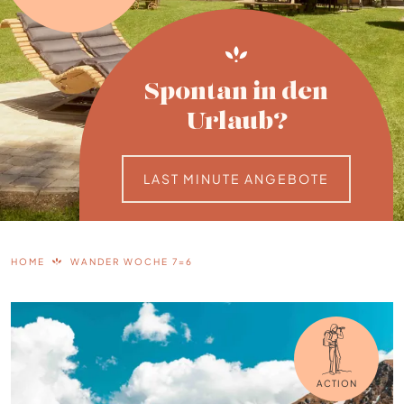
Spontan in den
Urlaub?
LAST MINUTE ANGEBOTE
HOME
WANDER WOCHE 7=6
ACTION