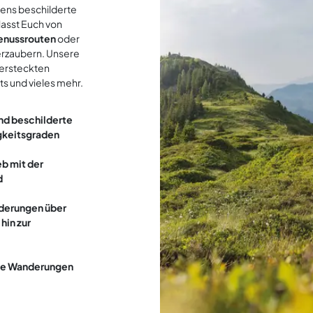
ens beschilderte
asst Euch von
enussrouten
oder
rzaubern. Unsere
versteckten
s und vieles mehr.
nd beschilderte
gkeitsgraden
eb mit der
d
nderungen über
hin zur
te Wanderungen