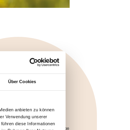
 384,- PRO PERSON
Über Cookies
Wander
Gaudi
 Medien anbieten zu können
hrer Verwendung unserer
 der Ruhe und Schönheit der Natur
 führen diese Informationen
t für Schritt führen Euch Wanderwege