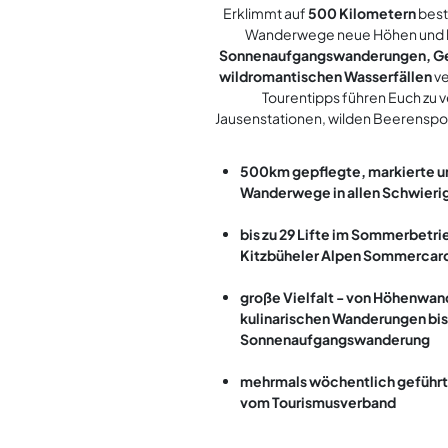
Erklimmt auf
500 Kilometern
best
Wanderwege neue Höhen und l
Sonnenaufgangswanderungen, G
wildromantischen Wasserfällen
ve
Tourentipps führen Euch zu 
Jausenstationen, wilden Beerenspot
500km gepflegte, markierte u
Wanderwege in allen Schwieri
bis zu 29 Lifte im Sommerbetri
Kitzbüheler Alpen Sommercar
große Vielfalt - von Höhenwa
kulinarischen Wanderungen bis 
Sonnenaufgangswanderung
mehrmals wöchentlich geführ
vom Tourismusverband