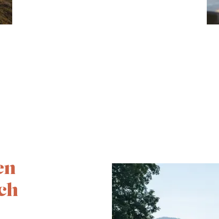
en
ch