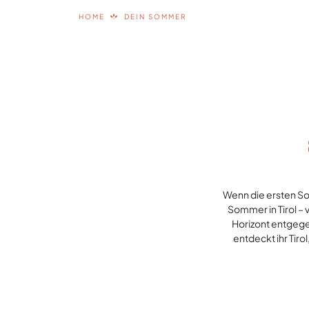
HOME
DEIN SOMMER
Wenn die ersten So
Sommer in Tirol –
Horizont entgegen
entdeckt ihr Tiro