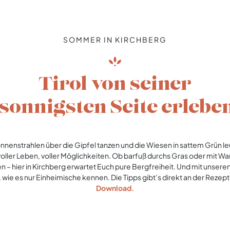
SOMMER IN KIRCHBERG
Tirol von seiner
sonnigsten Seite erlebe
nnenstrahlen über die Gipfel tanzen und die Wiesen in sattem Grün le
 voller Leben, voller Möglichkeiten. Ob barfuß durchs Gras oder mit
 – hier in Kirchberg erwartet Euch pure Bergfreiheit. Und mit unsere
l, wie es nur Einheimische kennen. Die Tipps gibt’s direkt an der Rezep
Download.