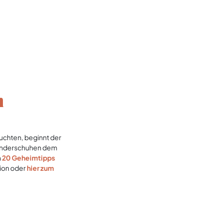
n
uchten, beginnt der
 Wanderschuhen dem
n
20 Geheimtipps
tion oder
hier zum