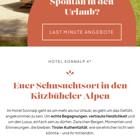
Spontan in den
Urlaub?
LAST MINUTE ANGEBOTE
HOTEL SONNALP 4*
Euer Sehnsuchtsort in den
Kitzbüheler Alpen
Im Hotel Sonnalp geht es um mehr als nur Urlaub, es geht um das Gefühl,
angekommen zu sein. Um
echte
Begegnungen
,
vertraute Herzlichkeit
und
um den Luxus, einfach sein zu dürfen. Zwischen Bergen, Momenten und
Erinnerungen, die bleiben.
Tiroler Authentizität
, wie sie ehrlicher nicht sein
könnte – und ihr mittendrin.