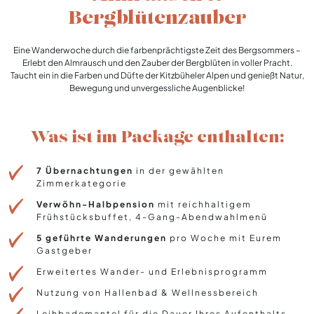
Bergblütenzauber
Eine Wanderwoche durch die farbenprächtigste Zeit des Bergsommers –
Erlebt den Almrausch und den Zauber der Bergblüten in voller Pracht.
Taucht ein in die Farben und Düfte der Kitzbüheler Alpen und genießt Natur,
Bewegung und unvergessliche Augenblicke!
Was ist im Package enthalten:
7 Übernachtungen
in der gewählten
Zimmerkategorie
Verwöhn-Halbpension
mit reichhaltigem
Frühstücksbuffet, 4-Gang-Abendwahlmenü
5 geführte Wanderungen
pro Woche mit Eurem
Gastgeber
Erweitertes Wander- und Erlebnisprogramm
Nutzung von Hallenbad & Wellnessbereich
Leihbademantel für die Dauer Ihres Aufenthalts