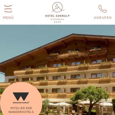
MENÜ
ANRUFEN
MITGLIED DER
WANDERHOTELS