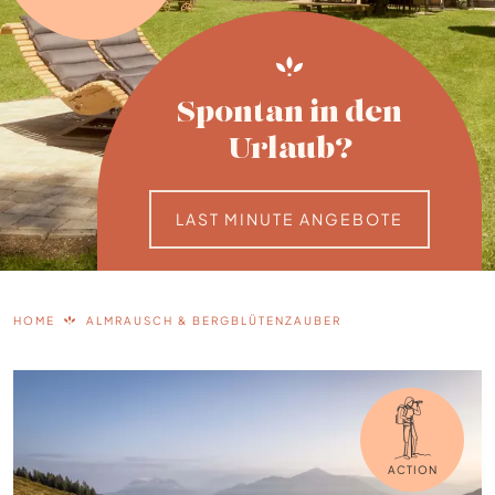
Spontan in den
Urlaub?
LAST MINUTE ANGEBOTE
HOME
ALMRAUSCH & BERGBLÜTENZAUBER
ACTION