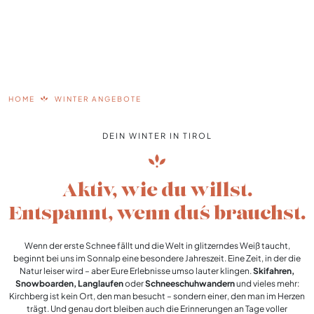
HOME
WINTER ANGEBOTE
DEIN WINTER IN TIROL
Aktiv, wie du willst.
Entspannt, wenn du´s brauchst.
Wenn der erste Schnee fällt und die Welt in glitzerndes Weiß taucht,
beginnt bei uns im Sonnalp eine besondere Jahreszeit. Eine Zeit, in der die
Natur leiser wird – aber Eure Erlebnisse umso lauter klingen.
Skifahren,
Snowboarden, Langlaufen
oder
Schneeschuhwandern
und vieles mehr:
Kirchberg ist kein Ort, den man besucht – sondern einer, den man im Herzen
trägt. Und genau dort bleiben auch die Erinnerungen an Tage voller